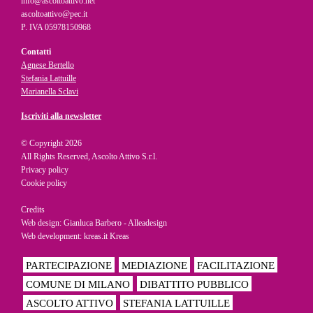
info@ascoltoattivo.net
ascoltoattivo@pec.it
P. IVA 05978150968
Contatti
Agnese Bertello
Stefania Lattuille
Marianella Sclavi
Iscriviti alla newsletter
© Copyright 2026
All Rights Reserved, Ascolto Attivo S.r.l.
Privacy policy
Cookie policy
Credits
Web design: Gianluca Barbero -
Alleadesign
Web development: kreas.it
Kreas
PARTECIPAZIONE
MEDIAZIONE
FACILITAZIONE
COMUNE DI MILANO
DIBATTITO PUBBLICO
ASCOLTO ATTIVO
STEFANIA LATTUILLE