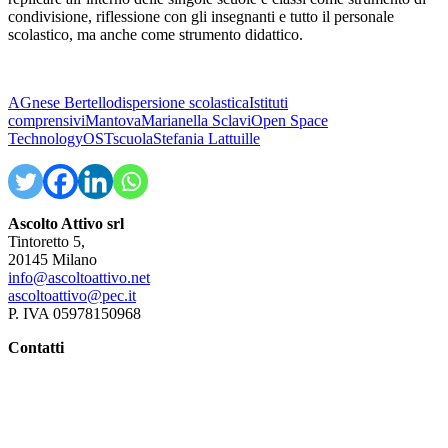
condivisione, riflessione con gli insegnanti e tutto il personale
scolastico, ma anche come strumento didattico.
AGnese Bertello
dispersione scolastica
Istituti
comprensivi
Mantova
Marianella Sclavi
Open Space
Technology
OST
scuola
Stefania Lattuille
Ascolto Attivo srl
Tintoretto 5,
20145 Milano
info@ascoltoattivo.net
ascoltoattivo@pec.it
P. IVA 05978150968
Contatti
Agnese Bertello
Stefania Lattuille
Marianella Sclavi
Iscriviti alla newsletter