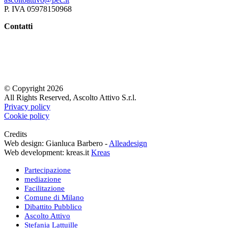
P. IVA 05978150968
Contatti
Agnese Bertello
Stefania Lattuille
Marianella Sclavi
Iscriviti alla newsletter
© Copyright 2026
All Rights Reserved, Ascolto Attivo S.r.l.
Privacy policy
Cookie policy
Credits
Web design: Gianluca Barbero -
Alleadesign
Web development: kreas.it
Kreas
Partecipazione
mediazione
Facilitazione
Comune di Milano
Dibattito Pubblico
Ascolto Attivo
Stefania Lattuille