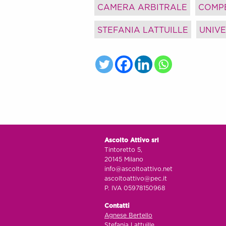
CAMERA ARBITRALE
COMPE
STEFANIA LATTUILLE
UNIVE
Ascolto Attivo srl
Tintoretto 5,
20145 Milano
info@ascoltoattivo.net
ascoltoattivo@pec.it
P. IVA 05978150968
Contatti
Agnese Bertello
Stefania Lattuille