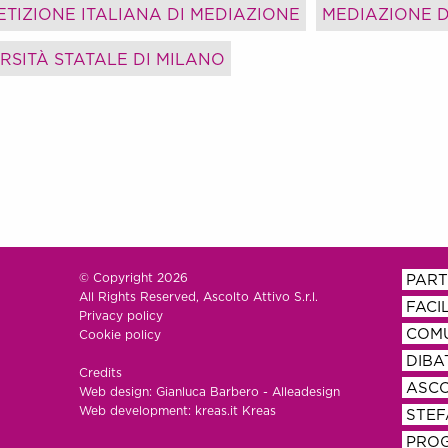
TIZIONE ITALIANA DI MEDIAZIONE
MEDIAZIONE D
RSITÀ STATALE DI MILANO
© Copyright 2026
PART
All Rights Reserved, Ascolto Attivo S.r.l.
FACI
Privacy policy
COMU
Cookie policy
DIBA
Credits
ASCO
Web design: Gianluca Barbero -
Alleadesign
Web development: kreas.it
Kreas
STEF
PROG