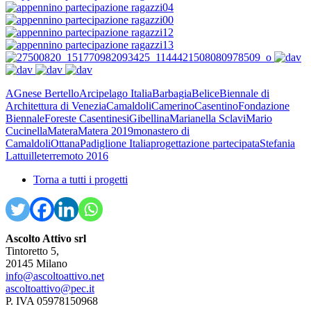
AGnese Bertello
Arcipelago Italia
Barbagia
Belice
Biennale di
Architettura di Venezia
Camaldoli
Camerino
Casentino
Fondazione
Biennale
Foreste Casentinesi
Gibellina
Marianella Sclavi
Mario
Cucinella
Matera
Matera 2019
monastero di
Camaldoli
Ottana
Padiglione Italia
progettazione partecipata
Stefania
Lattuille
terremoto 2016
Torna a tutti i progetti
Ascolto Attivo srl
Tintoretto 5,
20145 Milano
info@ascoltoattivo.net
ascoltoattivo@pec.it
P. IVA 05978150968