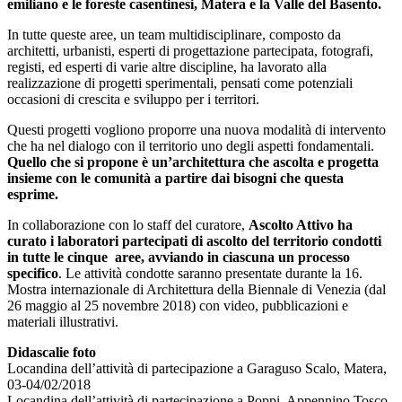
emiliano e le foreste casentinesi, Matera e la Valle del Basento.
In tutte queste aree, un team multidisciplinare, composto da
architetti, urbanisti, esperti di progettazione partecipata, fotografi,
registi, ed esperti di varie altre discipline, ha lavorato alla
realizzazione di progetti sperimentali, pensati come potenziali
occasioni di crescita e sviluppo per i territori.
Questi progetti vogliono proporre una nuova modalità di intervento
che ha nel dialogo con il territorio uno degli aspetti fondamentali.
Quello che si propone è un’architettura che ascolta e progetta
insieme con le comunità a partire dai bisogni che questa
esprime.
In collaborazione con lo staff del curatore,
Ascolto Attivo ha
curato i laboratori partecipati di ascolto del territorio condotti
in tutte le cinque aree, avviando in ciascuna un processo
specifico
. Le attività condotte saranno presentate durante la 16.
Mostra internazionale di Architettura della Biennale di Venezia (dal
26 maggio al 25 novembre 2018) con video, pubblicazioni e
materiali illustrativi.
Didascalie foto
Locandina dell’attività di partecipazione a Garaguso Scalo, Matera,
03-04/02/2018
Locandina dell’attività di partecipazione a Poppi, Appennino Tosco-