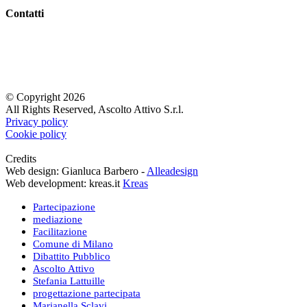
Contatti
Agnese Bertello
Stefania Lattuille
Marianella Sclavi
Iscriviti alla newsletter
© Copyright 2026
All Rights Reserved, Ascolto Attivo S.r.l.
Privacy policy
Cookie policy
Credits
Web design: Gianluca Barbero -
Alleadesign
Web development: kreas.it
Kreas
Partecipazione
mediazione
Facilitazione
Comune di Milano
Dibattito Pubblico
Ascolto Attivo
Stefania Lattuille
progettazione partecipata
Marianella Sclavi