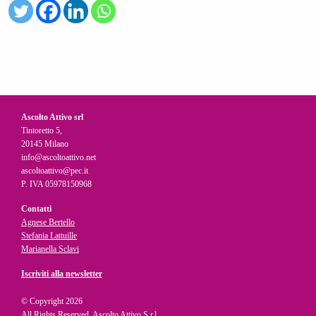
Ascolto Attivo srl
Tintoretto 5,
20145 Milano
info@ascoltoattivo.net
ascoltoattivo@pec.it
P. IVA 05978150968
Contatti
Agnese Bertello
Stefania Lattuille
Marianella Sclavi
Iscriviti alla newsletter
© Copyright 2026
All Rights Reserved, Ascolto Attivo S.r.l.