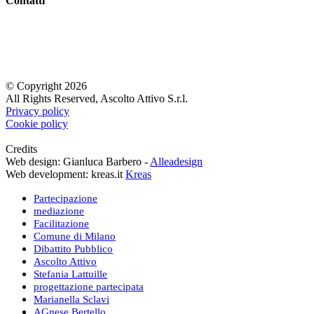
Contatti
Agnese Bertello
Stefania Lattuille
Marianella Sclavi
Iscriviti alla newsletter
© Copyright 2026
All Rights Reserved, Ascolto Attivo S.r.l.
Privacy policy
Cookie policy
Credits
Web design: Gianluca Barbero -
Alleadesign
Web development: kreas.it
Kreas
Partecipazione
mediazione
Facilitazione
Comune di Milano
Dibattito Pubblico
Ascolto Attivo
Stefania Lattuille
progettazione partecipata
Marianella Sclavi
AGnese Bertello